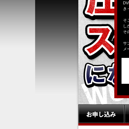
D
き
そ
し
そ
サ
メ